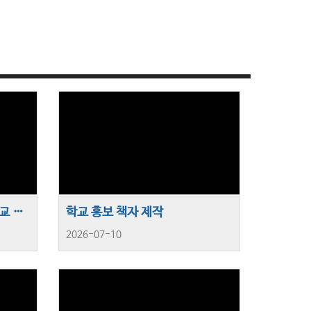
제네바신학대학원대학교 개교 제50주년 기념행사 및제47회 제신노회 전국교역자 수련대회(1)
학교 홍보 책자 제작
2026-07-10