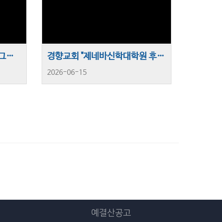
제42회 제신노회 주일학교 그림 글짓기 대회
경향교회 "제네바신학대학원 후원회 방문의 날" 행사
2026-06-15
예결산공고