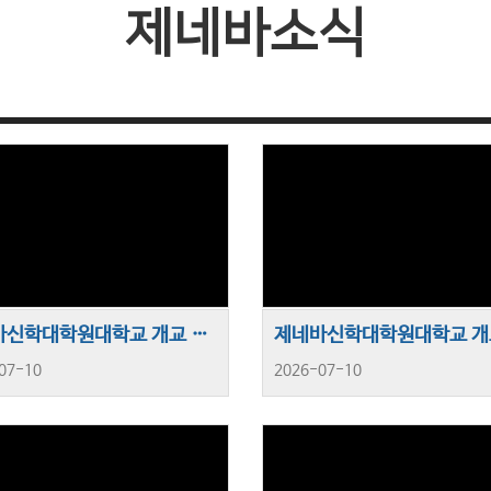
제네바소식
제네바신학대학원대학교 개교 제50주년 기념행사 및제47회 제신노회 전국교역자 수련대회(2)
07-10
2026-07-10